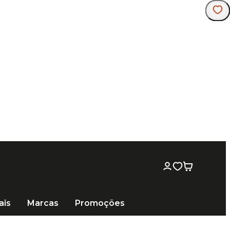
ais
Marcas
Promoções