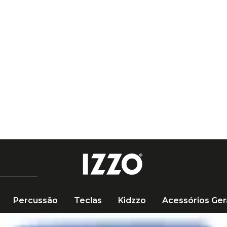
Percussão
Teclas
Kidzzo
Acessórios Ger
stortion Plus M104