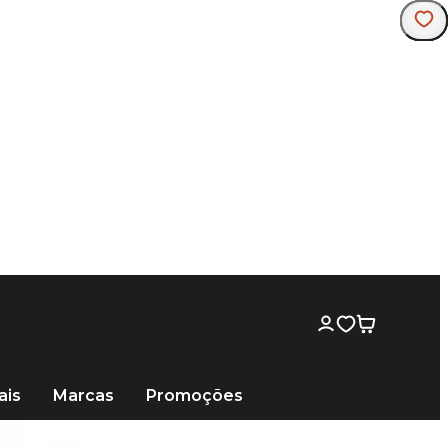
ais
Marcas
Promoções